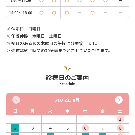
9:00〜13:00
◯
◯
◯
◯
◯
◯
ー
14:00〜18:00
◯
◯
◯
ー
◯
ー
ー
※
休診日：日曜日
※
午後休診：木曜日・土曜日
※
祝日のある週の木曜日の午後は診療致します。
※
受付は終了時間の30分前までとさせていただきます。
診療日のご案内
schedule
2026年 8月
日
月
火
水
木
金
土
1
3
4
5
7
2
6
8