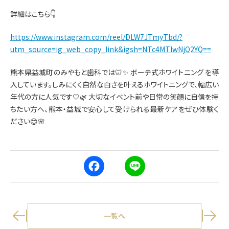
詳細はこちら👇
https://www.instagram.com/reel/DLW7JTmyTbd/?
utm_source=ig_web_copy_link&igsh=NTc4MTIwNjQ2YQ==
熊本県益城町のみやもと歯科では🦷✨ ボーテ式ホワイトニング を導
入しています。しみにくく自然な白さを叶えるホワイトニングで、幅広い
年代の方に人気です🤍🌿 大切なイベント前や日常の笑顔に自信を持
ちたい方へ、熊本・益城で安心して受けられる最新ケアをぜひ体験く
ださい😊🌸
F
L
a
i
c
n
e
e
b
o
o
一覧へ
k