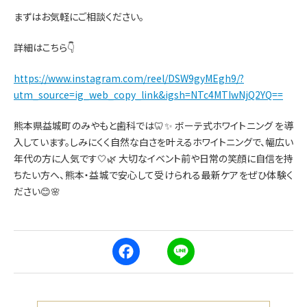
まずはお気軽にご相談ください。
詳細はこちら👇
https://www.instagram.com/reel/DSW9gyMEgh9/?
utm_source=ig_web_copy_link&igsh=NTc4MTIwNjQ2YQ==
熊本県益城町のみやもと歯科では🦷✨ ボーテ式ホワイトニング を導
入しています。しみにくく自然な白さを叶えるホワイトニングで、幅広い
年代の方に人気です🤍🌿 大切なイベント前や日常の笑顔に自信を持
ちたい方へ、熊本・益城で安心して受けられる最新ケアをぜひ体験く
ださい😊🌸
F
L
a
i
c
n
e
e
b
o