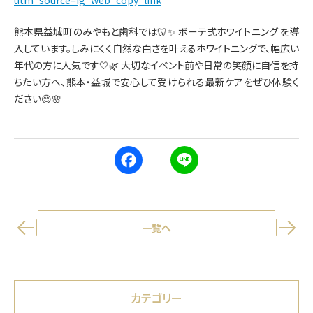
utm_source=ig_web_copy_link
熊本県益城町のみやもと歯科では🦷✨ ボーテ式ホワイトニング を導
入しています。しみにくく自然な白さを叶えるホワイトニングで、幅広い
年代の方に人気です🤍🌿 大切なイベント前や日常の笑顔に自信を持
ちたい方へ、熊本・益城で安心して受けられる最新ケアをぜひ体験く
ださい😊🌸
F
L
a
i
c
n
e
e
b
o
o
一覧へ
k
カテゴリー